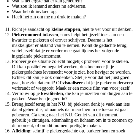
Wat is het ergste dat er kan gebeuren?
Wat zou ik iemand anders nu adviseren,
Waar heb ik invloed op,
Heeft het zin om me nu druk te maken?
Richt je aandacht op
kleine stappen
, niet te ver voor uit denken.
Piekermoment inlassen
, soms helpt het: jezelf toestaan een
kwartier te piekeren of erover schrijven. Daarna is het
makkelijker er afstand van te nemen. Komt de gedachte terug,
vertel jezelf dat je er verder mee gaat tijdens het volgende
ingeplande piekermoment.
Probeer je de situatie zo echt mogelijk proberen voor te stellen.
Dit kan positief en negatief werken, dus hoe meer jij je
piekergedachtes levensecht voor je ziet, hoe heviger ze worden.
Echter: dit kan je ook omdenken. Stel je voor dat het juist goed
gaat, hoe ziet dat eruit? Of
visualiseer
dat je je pieker onderwerp
verbrandt of weggooit. Maak er een mooie film van voor jezelf.
Vertrouw op je
kwaliteiten
, die kan je inzetten om dingen aan te
pakken. Waar ben je goed in?
Breng jezelf terug in het
NU
, bij piekeren denk je vaak aan iets
dat al gebeurd is, of aan iets dat misschien in de toekomst gaat
gebeuren. Ga terug naar het NU. Geniet van dit moment,
gebruik je zintuigen, ademhaling en lichaam om in te zoomen op
dit moment, of om dit moment prettig te maken.
Afleiding
: schrijf je piekergedachte op, parkeer hem en zoek