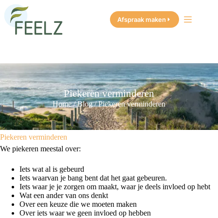
Ga
naar
Afspraak maken
de
inhoud
Piekeren verminderen
Home
/
Blog
/
Piekeren verminderen
Piekeren verminderen
We piekeren meestal over:
Iets wat al is gebeurd
Iets waarvan je bang bent dat het gaat gebeuren.
Iets waar je je zorgen om maakt, waar je deels invloed op hebt
Wat een ander van ons denkt
Over een keuze die we moeten maken
Over iets waar we geen invloed op hebben