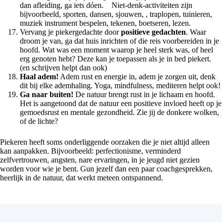
dan afleiding, ga iets dóen. Niet-denk-activiteiten zijn
bijvoorbeeld, sporten, dansen, sjouwen, , traplopen, tuinieren,
muziek instrument bespelen, tekenen, boetseren, lezen.
Vervang je piekergedachte door
positieve gedachten
. Waar
droom je van, ga dat huis inrichten of die reis voorbereiden in je
hoofd. Wat was een moment waarop je heel sterk was, of heel
erg genoten hebt? Deze kan je toepassen als je in bed piekert.
(en schrijven helpt dan ook)
Haal adem!
Adem rust en energie in, adem je zorgen uit, denk
dit bij elke ademhaling. Yoga, mindfulness, mediteren helpt ook!
Ga naar buiten!
De natuur brengt rust in je lichaam en hoofd.
Het is aangetoond dat de natuur een positieve invloed heeft op je
gemoedsrust en mentale gezondheid. Zie jij de donkere wolken,
of de lichte?
Piekeren heeft soms onderliggende oorzaken die je niet altijd alleen
kan aanpakken. Bijvoorbeeld: perfectionisme, verminderd
zelfvertrouwen, angsten, nare ervaringen, in je jeugd niet gezien
worden voor wie je bent. Gun jezelf dan een paar coachgesprekken,
heerlijk in de natuur, dat werkt meteen ontspannend.