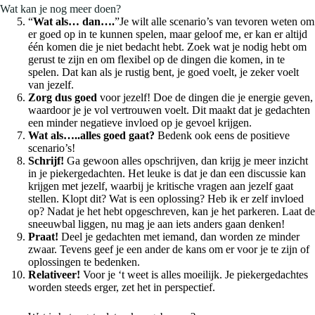
Wat kan je nog meer doen?
“
Wat als… dan….
”Je wilt alle scenario’s van tevoren weten om
er goed op in te kunnen spelen, maar geloof me, er kan er altijd
één komen die je niet bedacht hebt. Zoek wat je nodig hebt om
gerust te zijn en om flexibel op de dingen die komen, in te
spelen. Dat kan als je rustig bent, je goed voelt, je zeker voelt
van jezelf.
Zorg dus goed
voor jezelf! Doe de dingen die je energie geven,
waardoor je je vol vertrouwen voelt. Dit maakt dat je gedachten
een minder negatieve invloed op je gevoel krijgen.
Wat als…..alles goed gaat?
Bedenk ook eens de positieve
scenario’s!
Schrijf!
Ga gewoon alles opschrijven, dan krijg je meer inzicht
in je piekergedachten. Het leuke is dat je dan een discussie kan
krijgen met jezelf, waarbij je kritische vragen aan jezelf gaat
stellen. Klopt dit? Wat is een oplossing? Heb ik er zelf invloed
op? Nadat je het hebt opgeschreven, kan je het parkeren. Laat de
sneeuwbal liggen, nu mag je aan iets anders gaan denken!
Praat!
Deel je gedachten met iemand, dan worden ze minder
zwaar. Tevens geef je een ander de kans om er voor je te zijn of
oplossingen te bedenken.
Relativeer!
Voor je ‘t weet is alles moeilijk. Je piekergedachtes
worden steeds erger, zet het in perspectief.