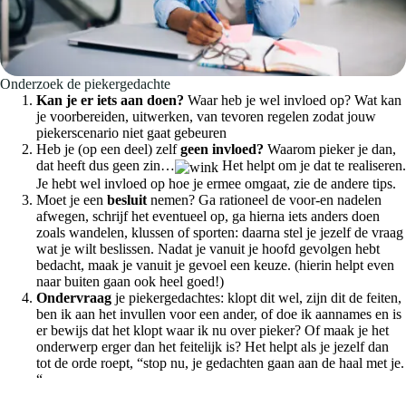
Onderzoek de piekergedachte
Kan je er iets aan doen?
Waar heb je wel invloed op? Wat kan
je voorbereiden, uitwerken, van tevoren regelen zodat jouw
piekerscenario niet gaat gebeuren
Heb je (op een deel) zelf
geen invloed?
Waarom pieker je dan,
dat heeft dus geen zin…
Het helpt om je dat te realiseren.
Je hebt wel invloed op hoe je ermee omgaat, zie de andere tips.
Moet je een
besluit
nemen? Ga rationeel de voor-en nadelen
afwegen, schrijf het eventueel op, ga hierna iets anders doen
zoals wandelen, klussen of sporten: daarna stel je jezelf de vraag
wat je wilt beslissen. Nadat je vanuit je hoofd gevolgen hebt
bedacht, maak je vanuit je gevoel een keuze. (hierin helpt even
naar buiten gaan ook heel goed!)
Ondervraag
je piekergedachtes: klopt dit wel, zijn dit de feiten,
ben ik aan het invullen voor een ander, of doe ik aannames en is
er bewijs dat het klopt waar ik nu over pieker? Of maak je het
onderwerp erger dan het feitelijk is? Het helpt als je jezelf dan
tot de orde roept, “stop nu, je gedachten gaan aan de haal met je.
“