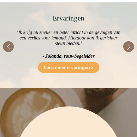
Ervaringen
r
‘Ik krijg nu sneller en beter inzicht in de gevolgen van
‘D
eze
een verlies voor iemand. Hierdoor kan ik gerichter
i
steun bieden.’
- Jolanda, rouwbegeleider
Lees meer ervaringen