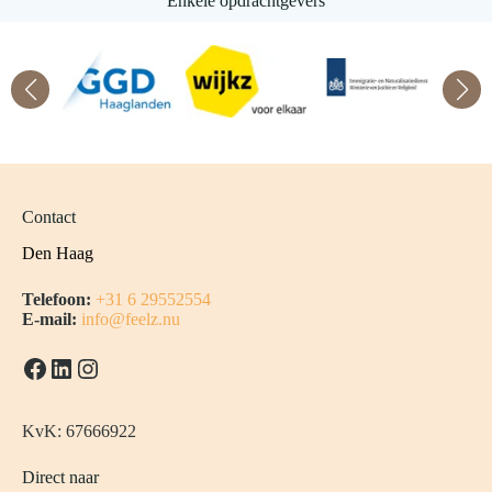
Enkele opdrachtgevers
Contact
Den Haag
Telefoon:
+31 6 29552554
E-mail:
info@feelz.nu
Facebook
LinkedIn
Instagram
KvK: 67666922
Direct naar