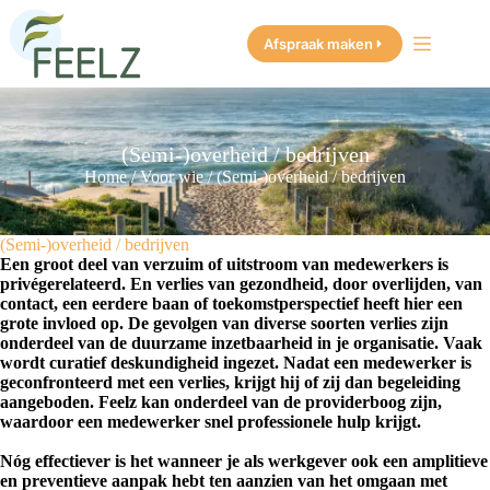
Ga
naar
Afspraak maken
de
inhoud
(Semi-)overheid / bedrijven
Home
/
Voor wie
/
(Semi-)overheid / bedrijven
(Semi-)overheid / bedrijven
Een groot deel van verzuim of uitstroom van medewerkers is
privégerelateerd. En verlies van gezondheid, door overlijden, van
contact, een eerdere baan of toekomstperspectief heeft hier een
grote invloed op. De gevolgen van diverse soorten verlies zijn
onderdeel van de duurzame inzetbaarheid in je organisatie. Vaak
wordt curatief deskundigheid ingezet. Nadat een medewerker is
geconfronteerd met een verlies, krijgt hij of zij dan begeleiding
aangeboden. Feelz kan onderdeel van de providerboog zijn,
waardoor een medewerker snel professionele hulp krijgt.
Nóg effectiever is het wanneer je als werkgever ook een amplitieve
en preventieve aanpak hebt ten aanzien van het omgaan met