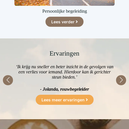
Persoonlijke begeleiding
Lees verder
Ervaringen
r
‘Ik krijg nu sneller en beter inzicht in de gevolgen van
‘D
eze
een verlies voor iemand. Hierdoor kan ik gerichter
i
steun bieden.’
- Jolanda, rouwbegeleider
Lees meer ervaringen