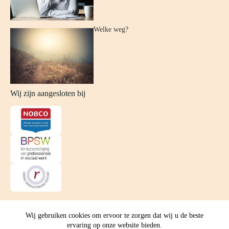
Welke weg?
Wij zijn aangesloten bij
Wij gebruiken cookies om ervoor te zorgen dat wij u de beste
© Feelz Coaching
-
Algemene Voorwaarden
-
Privacyverklaring
ervaring op onze website bieden.
-
Sitemap
-