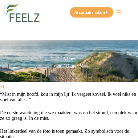
Ga
naar
Afspraak maken
de
inhoud
Mist
Home
/
Blog
/
Mist
Mist
“Mist in mijn hoofd, kou in mijn lijf. Ik vergeet zoveel. Ik voel niks en
voel van alles. “.
De eerste wandeling die we maakten, was op het strand, een plek waar
ze zo graag is. In de mist.
Het linkerdeel van de foto is toen gemaakt. Zo symbolisch voor de
situatie.