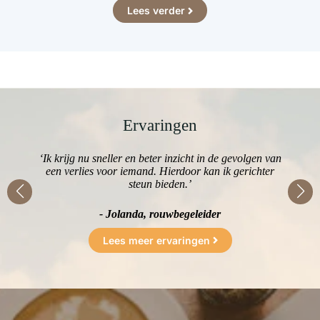
Lees verder
Ervaringen
r
‘Ik krijg nu sneller en beter inzicht in de gevolgen van
‘D
eze
een verlies voor iemand. Hierdoor kan ik gerichter
i
steun bieden.’
- Jolanda, rouwbegeleider
Lees meer ervaringen