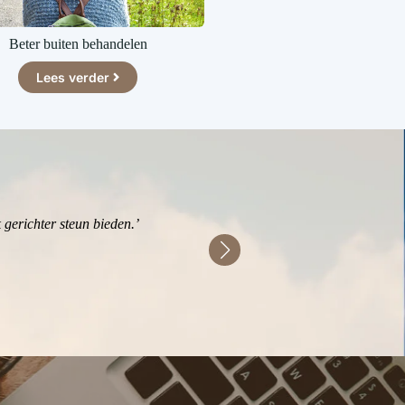
Beter buiten behandelen
Outdoor training zorg pro
Lees verder
Lees verder
 gerichter steun bieden.’
‘Door te weten wat e