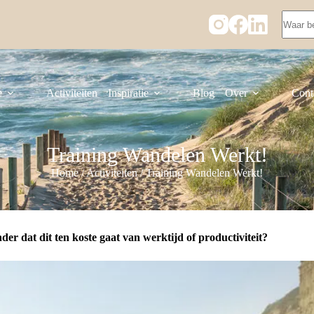
e
Activiteiten
Inspiratie
Blog
Over
Cont
Training Wandelen Werkt!
Home
/
Activiteiten
/
Training Wandelen Werkt!
r dat dit ten koste gaat van werktijd of productiviteit?