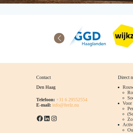
Contact
Direct n
Den Haag
Rouw 
R
Soo
Telefoon:
+31 6 29552554
Voor
E-mail:
info@feelz.nu
Pe
(
Se
Facebook
LinkedIn
Instagram
Zo
Activ
Ou