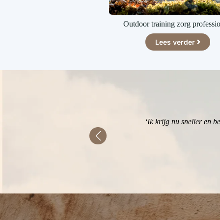
er buiten behandelen
Outdoor training zorg professi
Lees verder
Lees verder
 praktische aanpak ons.’
‘Ik krijg nu sneller en 