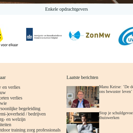
Enkele opdrachtgevers
aar
Laatste berichten
en verlies
Manu Keirse: ‘De d
ons bewuster leven’ 
ouw
rten verlies
 wie
rsoonlijke begeleiding
Stop je schuldgevoel
mi-)overheid / bedrijven
thuiswerken
rg- en welzijn
iteiten
tdoor training zorg professionals