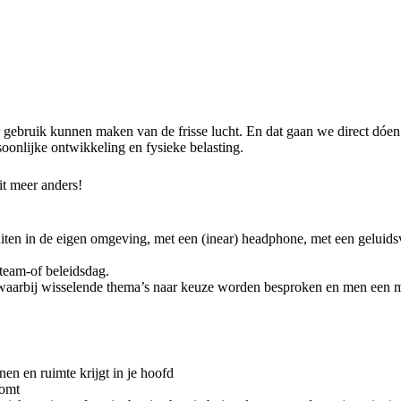
ebruik kunnen maken van de frisse lucht. En dat gaan we direct dóen! 
soonlijke ontwikkeling en fysieke belasting.
it meer anders!
buiten in de eigen omgeving, met een (inear) headphone, met een geluid
 team-of beleidsdag.
waarbij wisselende thema’s naar keuze worden besproken en men een m
en en ruimte krijgt in je hoofd
komt