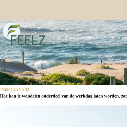
Ga
naar
de
inhoud
Rouw en verlies
Voor wi
Wandelen werkt!
Hoe kan je wandelen onderdeel van de werkdag laten worden, zonde